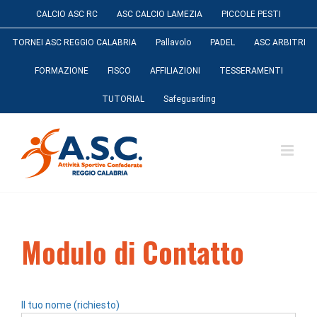
Salta
CALCIO ASC RC
ASC CALCIO LAMEZIA
PICCOLE PESTI
al
contenuto
TORNEI ASC REGGIO CALABRIA
Pallavolo
PADEL
ASC ARBITRI
FORMAZIONE
FISCO
AFFILIAZIONI
TESSERAMENTI
TUTORIAL
Safeguarding
Modulo di Contatto
Il tuo nome (richiesto)