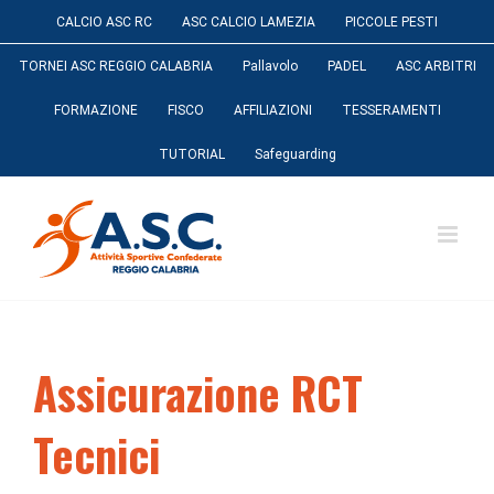
Salta
CALCIO ASC RC
ASC CALCIO LAMEZIA
PICCOLE PESTI
al
contenuto
TORNEI ASC REGGIO CALABRIA
Pallavolo
PADEL
ASC ARBITRI
FORMAZIONE
FISCO
AFFILIAZIONI
TESSERAMENTI
TUTORIAL
Safeguarding
Assicurazione RCT
Tecnici