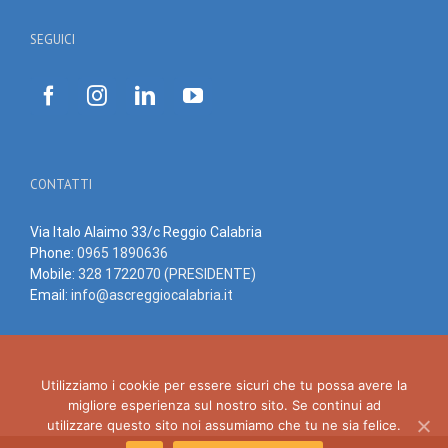
SEGUICI
CONTATTI
Via Italo Alaimo 33/c Reggio Calabria
Phone:
0965 1890636
Mobile:
328 1722070 (PRESIDENTE)
Email:
info@ascreggiocalabria.it
Utilizziamo i cookie per essere sicuri che tu possa avere la
migliore esperienza sul nostro sito. Se continui ad
utilizzare questo sito noi assumiamo che tu ne sia felice.