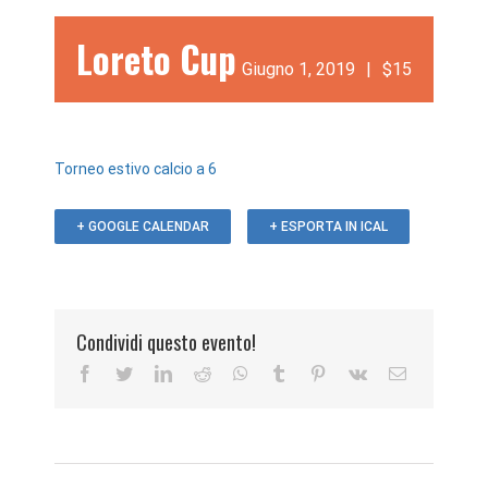
Loreto Cup
Giugno 1, 2019
|
$15
Torneo estivo calcio a 6
+ GOOGLE CALENDAR
+ ESPORTA IN ICAL
Condividi questo evento!
Facebook
Twitter
LinkedIn
Reddit
WhatsApp
Tumblr
Pinterest
Vk
Email